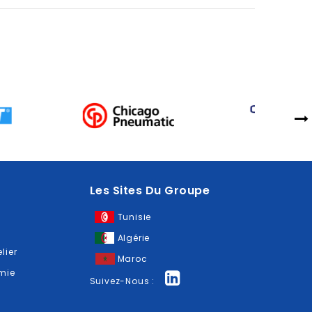
Les Sites Du Groupe
Tunisie
Algérie
lier
Maroc
omie
Suivez-Nous :