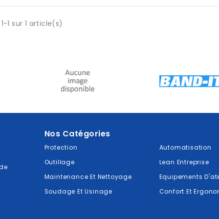
1-1 sur 1 article(s)
Nos Catégories
Protection
Automatisation
Outillage
Lean Entreprise
de
Maintenance Et Nettoyage
Equipements D'ate
Soudage Et Usinage
Confort Et Ergon