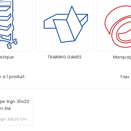
istique
TRAINING GAMES
Marquage
 y a 1 produit.
Trier
DuraStripe Sign 30x20 Cm RIA