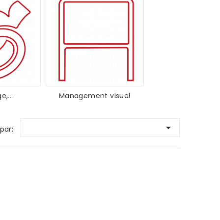
,...
Management visuel

 par: