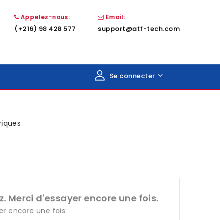
Appelez-nous:
Email:
(+216) 98 428 577
support@atf-tech.com
Se connecter
riques
. Merci d'essayer encore une fois.
er encore une fois.