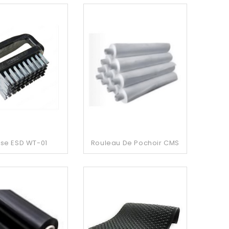
sse ESD WT-01
Rouleau De Pochoir CMS